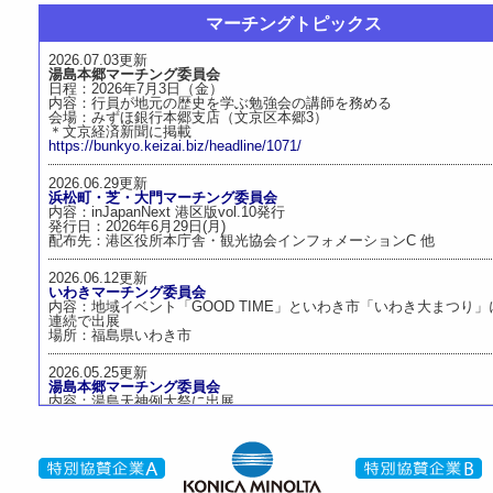
マーチングトピックス
2026/04/08 更新
2026.07.03更新
マーチングイノベーション読本「湯島本郷マーチング委員
湯島本郷マーチング委員会
タマイズ版」のデータが「会員サイト」にアップされまし
日程：2026年7月3日（金）
紙のイラストデータ等カスタマイズにご利用ください。
内容：行員が地元の歴史を学ぶ勉強会の講師を務める
会場：みずほ銀行本郷支店（文京区本郷3）
＊文京経済新聞に掲載
2026/02/27 更新
https://bunkyo.keizai.biz/headline/1071/
第15回 一般社団法人マーチング委員会 定時総会の模様
2026.06.29更新
浜松町・芝・大門マーチング委員会
内容：inJapanNext 港区版vol.10発行
2026/01/22 更新
発行日：2026年6月29日(月)
配布先：港区役所本庁舎・観光協会インフォメーションC 他
第15回 一般社団法人マーチング委員会 定時総会のご案内（
しました）
2026.06.12更新
いわきマーチング委員会
内容：地域イベント「GOOD TIME」といわき市「いわき大まつり」
2025/12/12 更新
連続で出展
マーチングEXPO 2025 大会の動画を公開しました
場所：福島県いわき市
2026.05.25更新
2025/12/05 更新
湯島本郷マーチング委員会
内容：湯島天神例大祭に出展
マーチングEXPO 2025 大会の模様
会期：2026年5月23日(土)･24日(日)
会場：湯島天神 社殿裏回廊
2025/12/05 更新
2026.04.15更新
マーチング委員会 2026年版 東京カレンダーのデータが「会
理事会